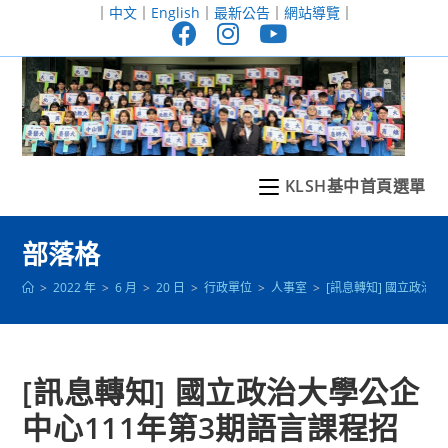
跳
｜
中文
｜
English
｜
最新公告
｜
網站導覽
｜
轉
至
主
要
內
容
KLSH基中首頁選單
部落格
>
2022 年
>
6 月
>
20 日
>
行政單位
>
人事室
>
[訊息轉知] 國立政治
[訊息轉知] 國立政治大學公企
中心111年第3期語言課程招