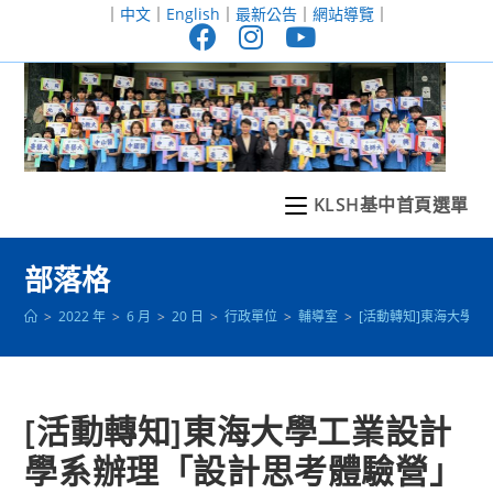
跳
｜
中文
｜
English
｜
最新公告
｜
網站導覽
｜
轉
至
主
要
內
容
KLSH基中首頁選單
部落格
>
2022 年
>
6 月
>
20 日
>
行政單位
>
輔導室
>
[活動轉知]東海大學
[活動轉知]東海大學工業設計
學系辦理「設計思考體驗營」