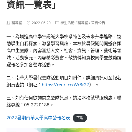
資訊一覽表」
Post
Post
Post
輔導室
2022-06-20
學生活動
/
輔導室
/
首頁公告
author:
published:
category:
一、為增進高中學生認識大學校系特色及未來升學進路，協
助學生自我探索，激發學習興趣，本校於暑假期間開辦各類
高中生營隊，內容涵括人文、社會、資訊、管理、藝術等領
域，活動多元、內容精彩豐富。敬請轉知貴校同學並鼓勵踴
躍報名參加各營隊活動。
二、南華大學暑假營隊活動項目如附件，詳細資訊可至報名
網頁查詢（網址：
https://reurl.cc/Wr8r27
） 。
三、如有任何欲詢問之營隊訊息，請洽本校就學服務處，聯
絡專線：05-2720188。
2022暑期南華大學高中營報名表
下載