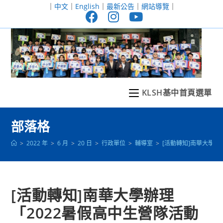
跳
｜
中文
｜
English
｜
最新公告
｜
網站導覽
｜
轉
至
主
要
內
容
KLSH基中首頁選單
部落格
>
2022 年
>
6 月
>
20 日
>
行政單位
>
輔導室
>
[活動轉知]南華大學辦
[活動轉知]南華大學辦理
「2022暑假高中生營隊活動