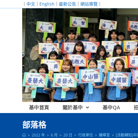
跳
｜
中文
｜
English
｜
最新公告
｜
網站導覽
｜
轉
至
主
要
內
容
基中首頁
關於基中
基中QA
部落格
>
2022 年
>
6 月
>
20 日
>
行政單位
>
輔導室
>
[活動轉知]