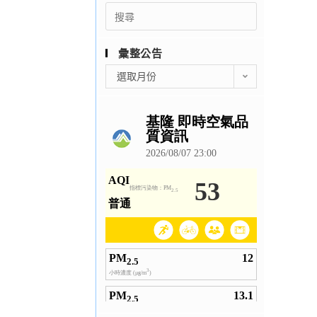
Search
for:
彙整公告
彙
選取月份
整
公
告