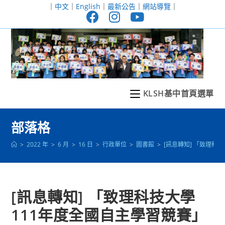
跳
｜
中文
｜
English
｜
最新公告
｜
網站導覽
｜
轉
至
主
要
內
容
KLSH基中首頁選單
部落格
>
2022 年
>
6 月
>
16 日
>
行政單位
>
圖書館
>
[訊息轉知] 「致理科
[訊息轉知] 「致理科技大學
111年度全國自主學習競賽」