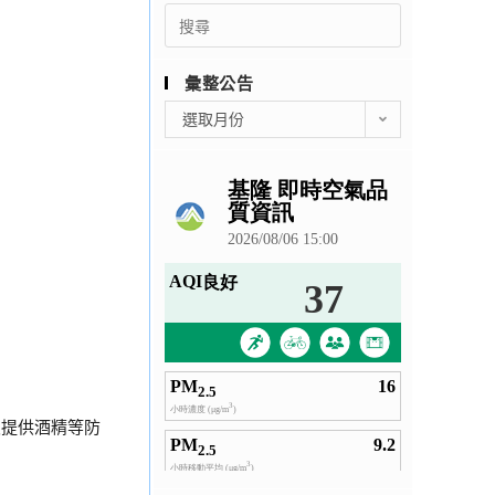
Search
for:
彙整公告
彙
選取月份
整
公
告
及提供酒精等防