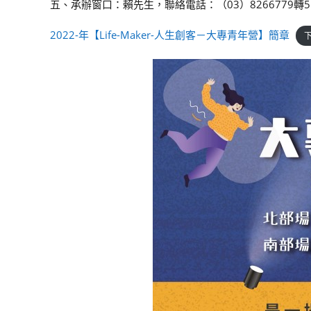
五、承辦窗口：賴先生，聯絡電話：（03）8266779轉515，信
2022-年【Life-Maker-人生創客－大專青年營】簡章