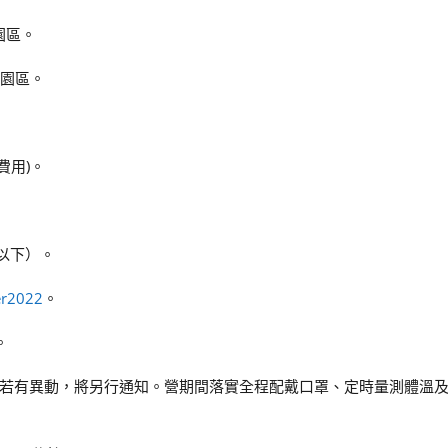
園區。
雄園區。
費用)。
以下）。
er2022
。
。
若有異動，將另行通知。營期間落實全程配戴口罩、定時量測體溫