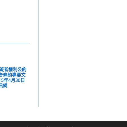
礙者權利公約
報告條約專要文
5年4月30日
訊網