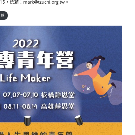
箱：mark@tzuchi.org.tw。
下載