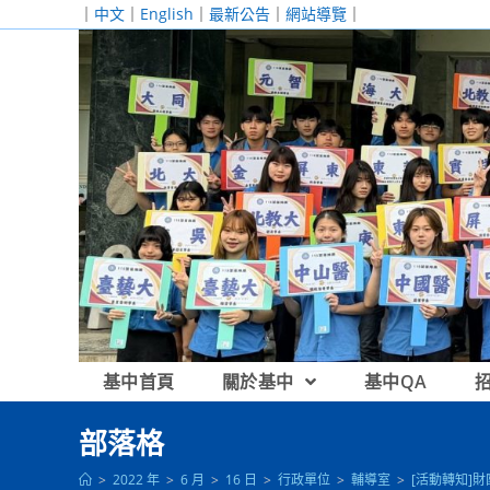
跳
｜
中文
｜
English
｜
最新公告
｜
網站導覽
｜
轉
至
主
要
內
容
基中首頁
關於基中
基中QA
部落格
>
2022 年
>
6 月
>
16 日
>
行政單位
>
輔導室
>
[活動轉知]