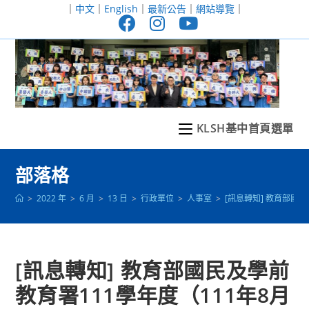
跳
｜
中文
｜
English
｜
最新公告
｜
網站導覽
｜
轉
至
主
要
內
容
KLSH基中首頁選單
部落格
>
2022 年
>
6 月
>
13 日
>
行政單位
>
人事室
>
[訊息轉知] 教育部國
[訊息轉知] 教育部國民及學前
教育署111學年度（111年8月