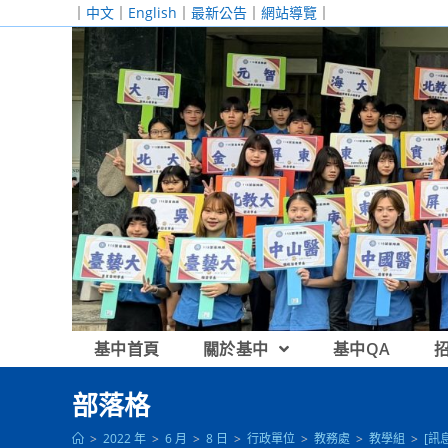
跳
｜
中文
｜
English
｜
最新公告
｜
網站導覽
｜
轉
至
主
要
內
容
基中首頁
關於基中
基中QA
部落格
>
2022 年
>
6 月
>
8 日
>
行政單位
>
教務處
>
教學組
>
[訊