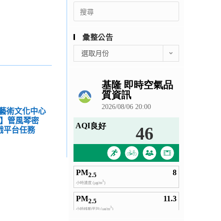
Search
for:
彙整公告
彙
選取月份
整
公
告
藝術文化中心
鑑】管風琴密
戲平台任務