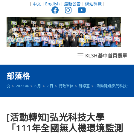
跳
｜
中文
｜
English
｜
最新公告
｜
網站導覽
｜
轉
至
主
要
內
容
KLSH基中首頁選單
部落格
>
2022 年
>
6 月
>
7 日
>
行政單位
>
輔導室
>
[活動轉知]弘光科技大
[活動轉知]弘光科技大學
「111年全國無人機環境監測