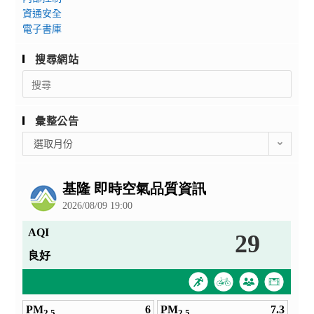
資通安全
電子書庫
搜尋網站
Search
for:
彙整公告
彙
選取月份
整
公
告