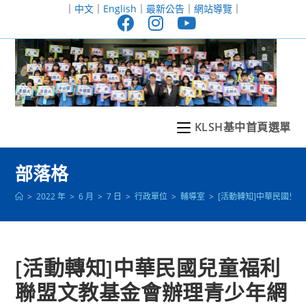
跳
｜
中文
｜
English
｜
最新公告
｜
網站導覽
｜
轉
至
主
要
內
容
KLSH基中首頁選單
部落格
>
2022 年
>
6 月
>
7 日
>
行政單位
>
輔導室
>
[活動轉知]中華民國
[活動轉知]中華民國兒童福利
聯盟文教基金會辦理青少年網