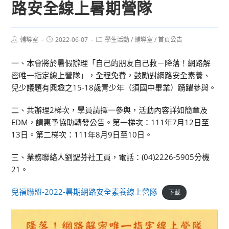
路安全線上暑期營隊
Post
Post
Post
輔導室
2022-06-07
學生活動
/
輔導室
/
首頁公告
author:
published:
category:
一、本會將於暑假辦理「自己的朋友自己救－降落！網路解
密唯一指定線上營隊」，全程免費，鼓勵對網路安全素養、
兒少議題有興趣之15-18歲青少年（須國中畢業）踴躍參與。
二、共辦理2梯次，學員請擇一參與，活動內容詳如簡章及
EDM，請惠予協助轉發公告。第一梯次：111年7月12日至
13日。第二梯次：111年8月9日至10日。
三、業務聯絡人劉聖芬社工員，電話：(04)2226-5905分機
21。
兒福聯盟-2022-暑期網路安全素養線上營隊
下載