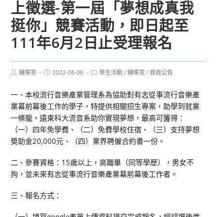
上徵選-第一屆「夢想成真我
挺你」競賽活動，即日起至
111年6月2日止受理報名
Post
Post
Post
輔導室
2022-06-06
學生活動
/
輔導室
/
首頁公告
author:
published:
category:
一、本校流行音樂產業管理系為協助對有志從事流行音樂產
業幕前幕後工作的學子，特提供相關招生專案，助學到就業
一條龍，遠東科大流音系助你實現夢想，最高可獲得：
（一）四年免學費、（二）免費學校住宿、（三）支持夢想
奬助金20,000元、（四）業界聘僱合約書一份。
二、參賽資格：15歲以上，高職畢（同等學歷），男女不
拘，並未來有志從事流行音樂產業幕前幕後工作者。
三、報名方式：
（一）填寫google表單上傳資料提交完成報名，經評選後進