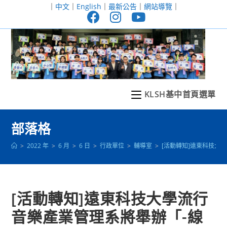
跳
｜
中文
｜
English
｜
最新公告
｜
網站導覽
｜
轉
至
主
要
內
容
KLSH基中首頁選單
部落格
>
2022 年
>
6 月
>
6 日
>
行政單位
>
輔導室
>
[活動轉知]遠東科技大
[活動轉知]遠東科技大學流行
音樂產業管理系將舉辦「-線