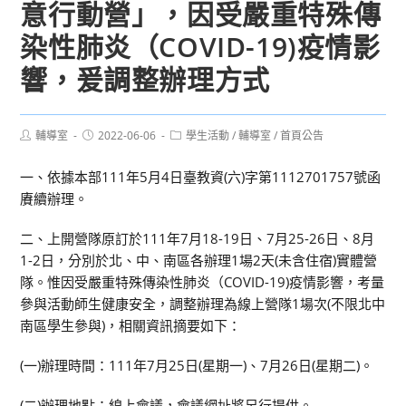
意行動營」，因受嚴重特殊傳
染性肺炎（COVID-19)疫情影
響，爰調整辦理方式
Post
Post
Post
輔導室
2022-06-06
學生活動
/
輔導室
/
首頁公告
author:
published:
category:
一、依據本部111年5月4日臺教資(六)字第1112701757號函
賡續辦理。
二、上開營隊原訂於111年7月18-19日、7月25-26日、8月
1-2日，分別於北、中、南區各辦理1場2天(未含住宿)實體營
隊。惟因受嚴重特殊傳染性肺炎（COVID-19)疫情影響，考量
參與活動師生健康安全，調整辦理為線上營隊1場次(不限北中
南區學生參與)，相關資訊摘要如下：
(一)辦理時間：111年7月25日(星期一)、7月26日(星期二)。
(二)辦理地點：線上會議，會議網址將另行提供。