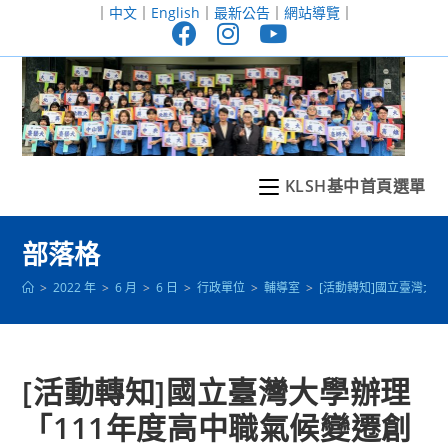
跳
｜
中文
｜
English
｜
最新公告
｜
網站導覽
｜
轉
至
主
要
內
容
KLSH基中首頁選單
部落格
>
2022 年
>
6 月
>
6 日
>
行政單位
>
輔導室
>
[活動轉知]國立臺灣大
[活動轉知]國立臺灣大學辦理
「111年度高中職氣候變遷創