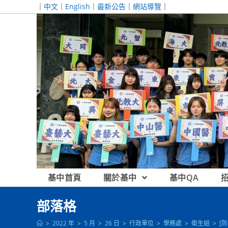
跳
｜
中文
｜
English
｜
最新公告
｜
網站導覽
｜
轉
至
主
要
內
容
基中首頁
關於基中
基中QA
部落格
>
2022 年
>
5 月
>
26 日
>
行政單位
>
學務處
>
衛生組
>
[