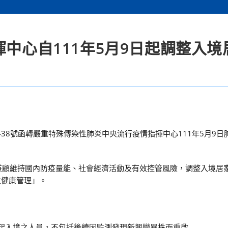
揮中心自111年5月9日起調整入境
047438號函轉嚴重特殊傳染性肺炎中央流行疫情指揮中心111年5月9
心為兼顧維持國內防疫量能、社會經濟活動及有效控管風險，調整入境居
主健康管理」。
）起入境之人員，不包括後續因監測發現新興變異株而重啟