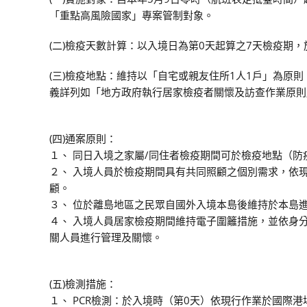
「重點高風險國家」專案管制對象。
(二)檢疫天數計算：以入境日為第0天起算之7天檢疫期
(三)檢疫地點：維持以「自宅或親友住所1人1戶」為原
義詳列如「地方政府執行居家檢疫者關懷及訪查作業原則
(四)通案原則：
１、 同日入境之家屬/同住者檢疫期間可於檢疫地點（防
２、 入境人員於檢疫期間具有共同照顧之個別需求，依
顧。
３、 位於離島地區之民眾自國外入境本島後維持於本島
４、 入境人員居家檢疫期間維持電子圍籬措施，並依身
關人員進行管理及關懷。
(五)檢測措施：
１、 PCR檢測：於入境時（第0天）依現行作業於國際港