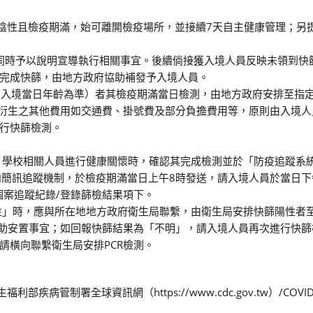
為陰性且檢疫期滿，始可離開檢疫場所，並接續7天自主健康管理；另
，同時予以說明宣導執行相關事宜。後續倘接獲入境人員反映未領到快
完成快篩，由地方政府協助補發予入境人員。
（以入境當日年齡為準）者其檢疫期滿當日檢測，由地方政府安排至指
所衍生之其他費用如交通費、掛號費及部分負擔費用等，原則由入境人
行快篩檢測。
、學校相關人員進行健康關懷時，確認其完成檢測並於「防疫追蹤系
向簡訊追蹤機制，於檢疫期滿當日上午8時發送，請入境人員於當日下
個案追蹤紀錄/登錄篩檢結果項下。
性」時，應與所在地地方政府衛生局聯繫，由衛生局安排快篩陽性者
協助安置事宜；如回報快篩結果為「不明」，請入境人員再次進行快篩
請橫向聯繫衛生局安排PCR檢測。
病管制署全球資訊網（https://www.cdc.gov.tw）/COVI