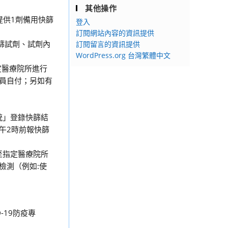
其他操作
提供1劑備用快篩
登入
訂閱網站內容的資訊提供
篩試劑、試劑內
訂閱留言的資訊提供
WordPress.org 台灣繁體中文
定醫療院所進行
員自付；另如有
統」登錄快篩結
午2時前報快篩
至指定醫療院所
檢測（例如:使
D-19防疫專