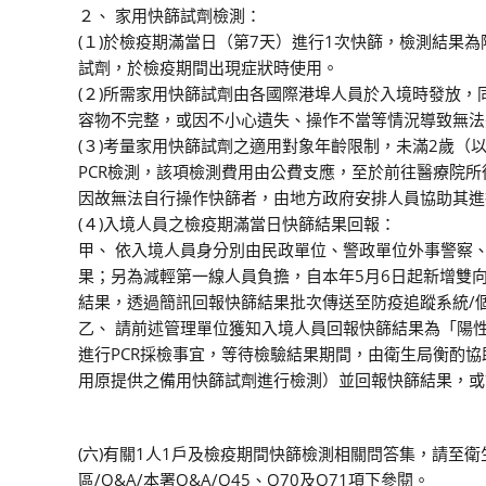
２、 家用快篩試劑檢測：
(１)於檢疫期滿當日（第7天）進行1次快篩，檢測結果
試劑，於檢疫期間出現症狀時使用。
(２)所需家用快篩試劑由各國際港埠人員於入境時發放
容物不完整，或因不小心遺失、操作不當等情況導致無法
(３)考量家用快篩試劑之適用對象年齡限制，未滿2歲
PCR檢測，該項檢測費用由公費支應，至於前往醫療院
因故無法自行操作快篩者，由地方政府安排人員協助其進
(４)入境人員之檢疫期滿當日快篩結果回報：
甲、 依入境人員身分別由民政單位、警政單位外事警察
果；另為減輕第一線人員負擔，自本年5月6日起新增雙
結果，透過簡訊回報快篩結果批次傳送至防疫追蹤系統/
乙、 請前述管理單位獲知入境人員回報快篩結果為「陽
進行PCR採檢事宜，等待檢驗結果期間，由衛生局衡酌
用原提供之備用快篩試劑進行檢測）並回報快篩結果，或
(六)有關1人1戶及檢疫期間快篩檢測相關問答集，請至衛生福利部疾
區/Q&A/本署Q&A/Q45、Q70及Q71項下參閱。