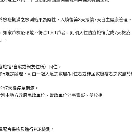
，於檢疫期滿之檢測結果為陰性，入境後第8天接續7天自主健康管理。
則，如家戶檢疫環境不符合1人1戶者，則須入住防疫旅宿完成7天檢疫
」。
疫旅宿/自宅或親友住所）同住。
現行規定辦理，可由一起入境之家屬/同住者或非居家檢疫者之家屬於
進行7天檢疫至期滿。
分別由地方政府民政單位、警政單位外事警察、學校相
埠配合採檢及進行PCR檢測。