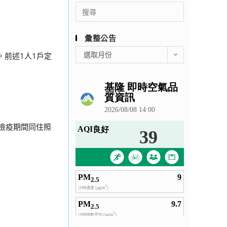
Search
for:
彙整公告
彙
選取月份
。前述1人1戶定
整
公
告
檢疫期間同住照