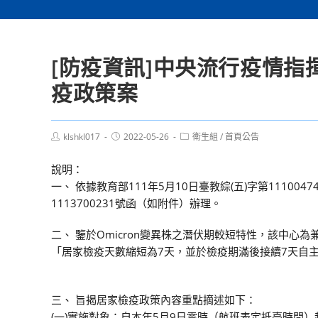
[防疫資訊]中央流行疫情指
疫政策案
Post
Post
Post
klshkl017
2022-05-26
衛生組
/
首頁公告
author:
published:
category:
說明：
一、 依據教育部111年5月10日臺教綜(五)字第1110
1113700231號函（如附件）辦理。
二、 鑒於Omicron變異株之潛伏期較短特性，該中
「居家檢疫天數縮短為7天，並於檢疫期滿後接續7天自
三、 旨揭居家檢疫政策內容重點摘述如下：
(一)實施對象：自本年5月9日零時（航班表定抵臺時間