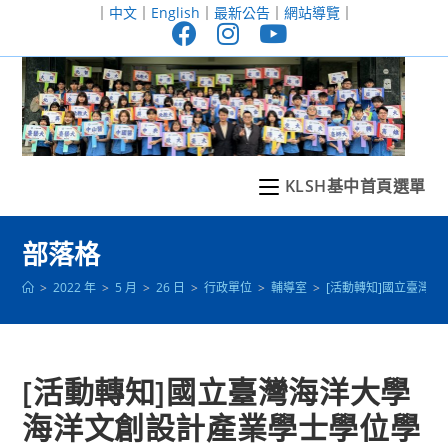
跳
｜
中文
｜
English
｜
最新公告
｜
網站導覽
｜
轉
至
主
要
內
容
KLSH基中首頁選單
部落格
>
2022 年
>
5 月
>
26 日
>
行政單位
>
輔導室
>
[活動轉知]國立臺灣
[活動轉知]國立臺灣海洋大學
海洋文創設計產業學士學位學