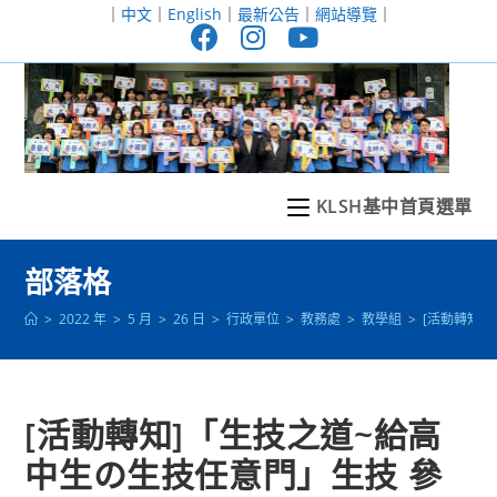
跳
｜
中文
｜
English
｜
最新公告
｜
網站導覽
｜
轉
至
主
要
內
容
KLSH基中首頁選單
部落格
>
2022 年
>
5 月
>
26 日
>
行政單位
>
教務處
>
教學組
>
[活動轉知]
[活動轉知]「生技之道~給高
中生の生技任意門」生技 參