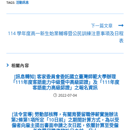
TAGS:
活動訊息
Read
下一篇文章
more
114 學年度高一新生始業輔導暨公民訓練注意事項及日程
articles
表
相關內容
[訊息轉知] 客家委員會委託國立臺灣師範大學辦理
「111年度客語能力中級暨中高級認證」及「111年度
客語能力高級認證」之報名資訊
2022-07-04
[法令宣導] 勞動部核釋，有關育嬰留職停薪實施辦法
第2條第1項所定「10日前」之期間計算方式，為以受
僱者向雇主提出書面申請之次日起，依曆計算至受僱