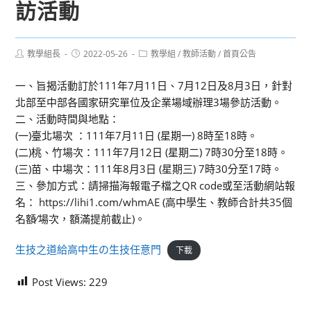
訪活動
Post
Post
Post
教學組長
2022-05-26
教學組
/
教師活動
/
首頁公告
author:
published:
category:
一、旨揭活動訂於111年7月11日、7月12日及8月3日，針對
北部至中部各國家研究單位及企業場域辦理3場參訪活動。
二、活動時間與地點：
(一)臺北場次 ：111年7月11日 (星期一) 8時至18時。
(二)桃、竹場次：111年7月12日 (星期二) 7時30分至18時。
(三)苗、中場次：111年8月3日 (星期三) 7時30分至17時。
三、參加方式：請掃描海報電子檔之QR code或至活動網站報
名： https://lihi1.com/whmAE (高中學生、教師合計共35個
名額∕場次，額滿提前截止)。
生技之道給高中生の生技任意門
下載
Post Views:
229