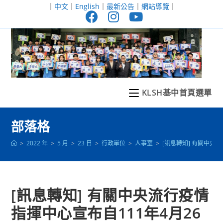
跳
｜
中文
｜
English
｜
最新公告
｜
網站導覽
｜
轉
至
主
要
內
容
KLSH基中首頁選單
部落格
>
2022 年
>
5 月
>
23 日
>
行政單位
>
人事室
>
[訊息轉知] 有關中
[訊息轉知] 有關中央流行疫情
指揮中心宣布自111年4月26