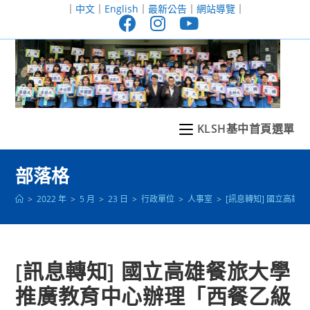
跳
｜
中文
｜
English
｜
最新公告
｜
網站導覽
｜
轉
至
主
要
內
容
KLSH基中首頁選單
部落格
>
2022 年
>
5 月
>
23 日
>
行政單位
>
人事室
>
[訊息轉知] 國立高
[訊息轉知] 國立高雄餐旅大學
推廣教育中心辦理「西餐乙級