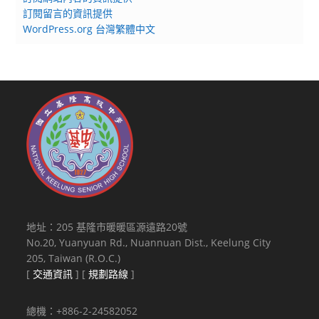
訂閱留言的資訊提供
WordPress.org 台灣繁體中文
地址：205 基隆市暖暖區源遠路20號
No.20, Yuanyuan Rd., Nuannuan Dist., Keelung City
205, Taiwan (R.O.C.)
[
交通資訊
] [
規劃路線
]
總機：+886-2-24582052