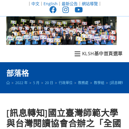
跳
｜
中文
｜
English
｜
最新公告
｜
網站導覽
｜
轉
至
主
要
內
容
KLSH基中首頁選單
部落格
>
2022 年
>
5 月
>
20 日
>
行政單位
>
教務處
>
教學組
>
[訊息轉知
[訊息轉知]國立臺灣師範大學
與台灣閱讀協會合辦之「全國