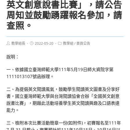
英文創意說書比賽」，請公告
周知並鼓勵踴躍報名參加，請
查照。
Post
Post
Post
教學組長
2022-05-20
教學組
/
首頁公告
author:
published:
category:
說明：
一、依據國立臺灣師範大學111年5月19日師大資院字第
1111013107號函辦理。
二、為提倡英文閱讀風氣，鼓勵學生閱讀英文圖書及分享好
書，國立臺灣師範大學與台灣閱讀協會合辦「全國英文創意
說書比賽」，期藉此活動培養學生英文閱讀興趣及口語表達
能力。
三、檢附本次比賽活動簡章一份(如附件)，初賽報名至111年
7 月 31 日截止，複賽預計於111年10月15日、10月16日以