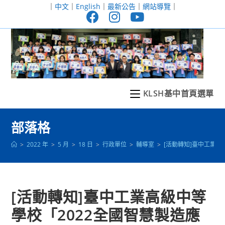
跳
｜
中文
｜
English
｜
最新公告
｜
網站導覽
｜
轉
至
主
要
內
容
KLSH基中首頁選單
部落格
>
2022 年
>
5 月
>
18 日
>
行政單位
>
輔導室
>
[活動轉知]臺中工業
[活動轉知]臺中工業高級中等
學校「2022全國智慧製造應