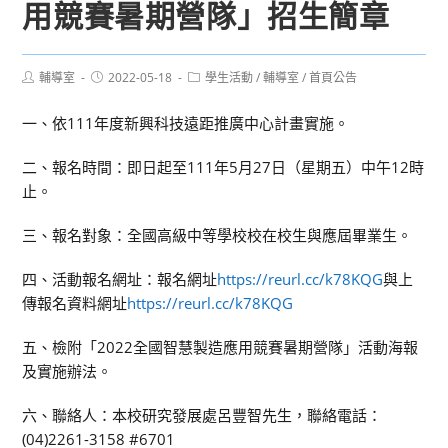
用競賽暑期營隊」招生簡章
Post
Post
Post
輔導室
2022-05-18
學生活動
/
輔導室
/
首頁公告
author:
published:
category:
一、依111年度新興科技遠距推廣中心計畫實施。
二、報名時間：即日起至111年5月27日（星期五）中午12時
止。
三、報名對象：全國高級中等學校校在校生與應屆畢業生。
四、活動報名網址：報名網址
https://reurl.cc/k78KQG
與上
傳報名資料網址
https://reurl.cc/k78KQG
五、檢附「2022全國智慧製造應用競賽暑期營隊」活動海報
及實施辦法。
六、聯絡人：本校研究發展處呂豐智先生，聯絡電話：
(04)2261-3158 #6701