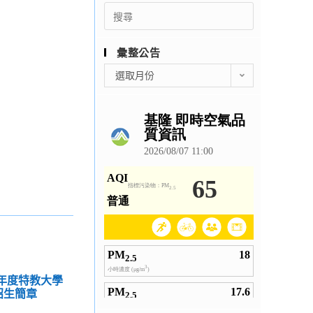
Search
for:
彙整公告
彙
選取月份
整
公
告
4年度特教大學
招生簡章