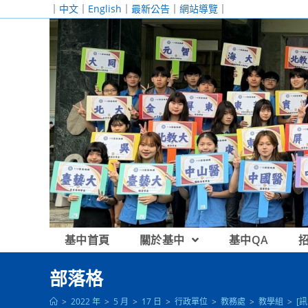
跳
｜
中文
｜
English
｜
最新公告
｜
網站導覽
｜
轉
至
主
要
內
容
基中首頁
關於基中
基中QA
部落格
>
2022 年
>
5 月
>
17 日
>
行政單位
>
教務處
>
教學組
>
[