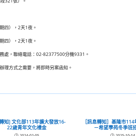
段321號）。
星期四），2天1夜。
星期四），2天1夜。
聯絡電話：02-82377500分機9331。
辦理方式之需要，將即時另案函知。
轉知] 文化部113年擴大發放16-
［訊息轉知］基隆市11
22歲青年文化禮金
－希望學苑冬季班
2024-02-05
2025-10-14