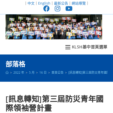
跳
｜
中文
｜
English
｜
最新公告
｜
網站導覽
｜
轉
至
主
要
內
容
KLSH基中首頁選單
部落格
>
2022 年
>
5 月
>
16 日
>
首頁公告
>
[訊息轉知]第三屆防災青年國際
[訊息轉知]第三屆防災青年國
際領袖營計畫