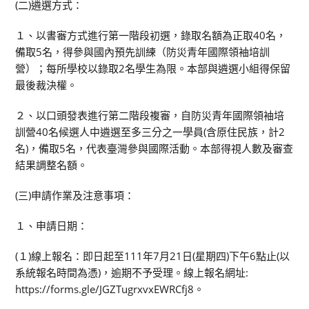
(二)遴選方式：
１、以書審方式進行第一階段初選，錄取名額為正取40名，
備取5名，得參與國內預先訓練（防災青年國際領袖培訓
營）；每所學校以錄取2名學生為限。本部與遴選小組得保留
最後裁決權。
２、以口頭發表進行第二階段複審，自防災青年國際領袖培
訓營40名候選人中遴選至多三分之一學員(含原住民族，計2
名)，備取5名，代表臺灣參與國際活動。本部得視人數及審查
結果調整名額。
(三)申請作業及注意事項：
１、申請日期：
(１)線上報名：即日起至111年7月21日(星期四)下午6點止(以
系統報名時間為憑)，逾期不予受理。線上報名網址:
https://forms.gle/JGZTugrxvxEWRCfj8。