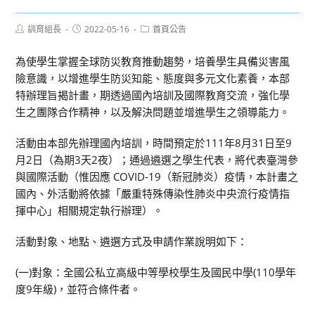
Post
Post
Post
訓育組長
2022-05-16
首頁公告
author:
published:
category:
為使學生掌握全球防災教育推動趨勢，培養學生具備災害風
險意識，以增進學生防災知能、態度與多元文化素養，本部
特辦理旨揭計畫，期透過國內培訓及國際教育交流，強化學
生之團隊合作精神，以及解決問題並增進學生之領導能力。
活動由本部先辦理國內培訓，時間預定於111年8月31日至9
月2日（為期3天2夜）；通過遴選之學生代表，將代表臺灣參
與國際活動（惟因應 COVID-19（新冠肺炎）疫情，本計畫之
國內、外活動將依據「嚴重特殊傳染性肺炎中央流行疫情指
揮中心」相關規定執行辦理）。
活動對象、地點、遴選方式及申請作業說明如下：
(一)對象：全國公私立高級中等學校學生及國民中學(110學年
度9年級)，並符合條件者。