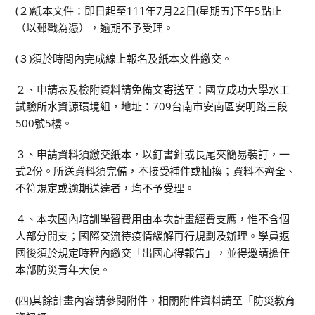
(２)紙本文件：即日起至111年7月22日(星期五)下午5點止
（以郵戳為憑），逾期不予受理。
(３)須於時間內完成線上報名及紙本文件繳交。
２、申請表及檢附資料請免備文寄送至：國立成功大學水工
試驗所水資源環境組，地址：709台南市安南區安明路三段
500號5樓。
３、申請資料須繳交紙本，以釘書針或長尾夾簡易裝訂，一
式2份。所送資料須完備，不接受補件或抽換；資料不齊全、
不符規定或逾期送達者，均不予受理。
４、本次國內培訓學習費用由本次計畫經費支應，惟不含個
人部分開支；國際交流待疫情緩解再行規劃及辦理。學員返
國後須於規定時程內繳交「出國心得報告」，並得邀請擔任
本部防災青年大使。
(四)其餘計畫內容請參閱附件，相關附件資料請至「防災教育