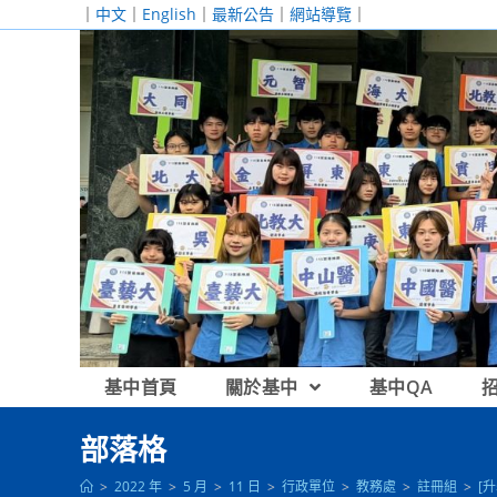
跳
｜
中文
｜
English
｜
最新公告
｜
網站導覽
｜
轉
至
主
要
內
容
基中首頁
關於基中
基中QA
部落格
>
2022 年
>
5 月
>
11 日
>
行政單位
>
教務處
>
註冊組
>
[