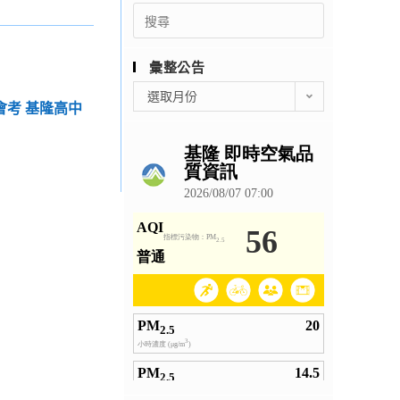
Search
for:
彙整公告
彙
選取月份
會考 基隆高中
整
公
告