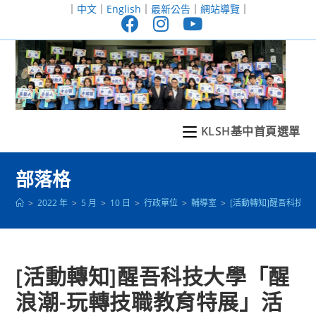
跳
｜
中文
｜
English
｜
最新公告
｜
網站導覽
｜
轉
至
主
要
內
容
KLSH基中首頁選單
部落格
>
2022 年
>
5 月
>
10 日
>
行政單位
>
輔導室
>
[活動轉知]醒吾科技大
[活動轉知]醒吾科技大學「醒
浪潮-玩轉技職教育特展」活