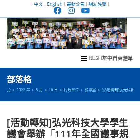
跳
｜
中文
｜
English
｜
最新公告
｜
網站導覽
｜
轉
至
主
要
內
容
KLSH基中首頁選單
部落格
>
2022 年
>
5 月
>
10 日
>
行政單位
>
輔導室
>
[活動轉知]弘光科技
[活動轉知]弘光科技大學學生
議會舉辦「111年全國議事規