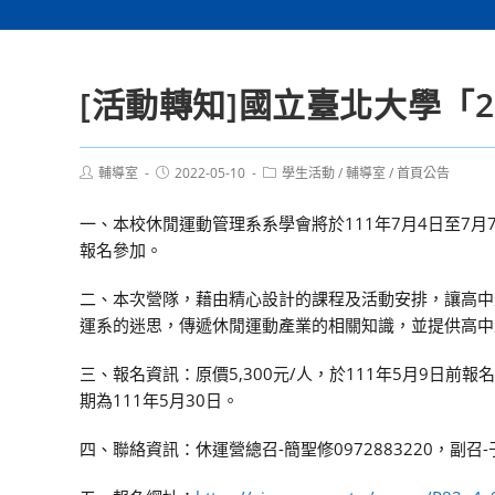
[活動轉知]國立臺北大學「
Post
Post
Post
輔導室
2022-05-10
學生活動
/
輔導室
/
首頁公告
author:
published:
category:
一、本校休閒運動管理系系學會將於111年7月4日至7
報名參加。
二、本次營隊，藉由精心設計的課程及活動安排，讓高中
運系的迷思，傳遞休閒運動產業的相關知識，並提供高中
三、報名資訊：原價5,300元/人，於111年5月9日前報
期為111年5月30日。
四、聯絡資訊：休運營總召-簡聖修0972883220，副召-于