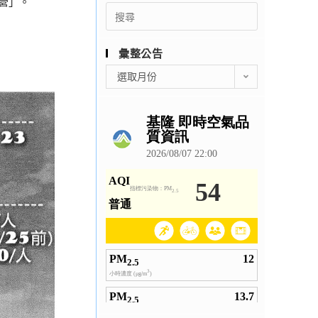
運營」。
Search
for:
彙整公告
彙
選取月份
整
公
告