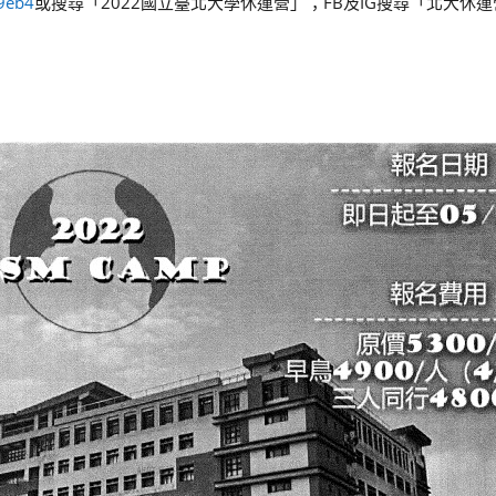
g9eb4
或搜尋「2022國立臺北大學休運營」；FB及IG搜尋「北大休