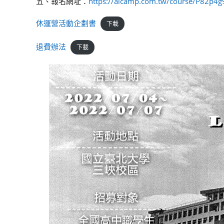
五、報名網址：
https://aicamp.com.tw/course/P82p4
休運營活動企劃書
下載
退費辦法
下載