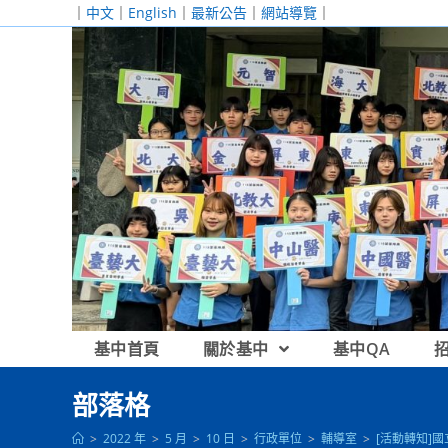
跳
｜
中文
｜
English
｜
最新公告
｜
網站導覽
｜
轉
至
主
要
內
容
基中首頁
關於基中
基中QA
部落格
>
2022 年
>
5 月
>
10 日
>
行政單位
>
輔導室
>
[活動轉知]