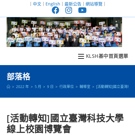
跳
｜
中文
｜
English
｜
最新公告
｜
網站導覽
｜
轉
至
主
要
內
容
KLSH基中首頁選單
部落格
>
2022 年
>
5 月
>
9 日
>
行政單位
>
輔導室
>
[活動轉知]國立臺灣科
[活動轉知]國立臺灣科技大學
線上校園博覽會