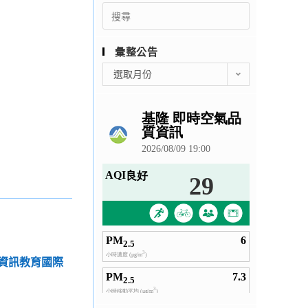
Search
for:
彙整公告
彙
選取月份
整
公
告
非資訊教育國際