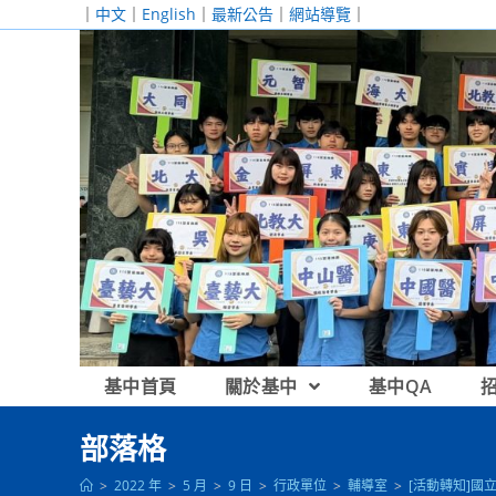
跳
｜
中文
｜
English
｜
最新公告
｜
網站導覽
｜
轉
至
主
要
內
容
基中首頁
關於基中
基中QA
部落格
>
2022 年
>
5 月
>
9 日
>
行政單位
>
輔導室
>
[活動轉知]