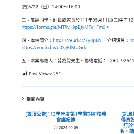
(四)5/22（日）14:00～16:00
三、敬請同學、師長或家長於111年05月11日(三)中
https://forms.gle/MTRv19pBJyMFd1Fm9
。
四、本校簡介：
https://reurl.cc/7y0pEN
、介紹短片：
h
https://youtu.be/o0SgKfMUGrk
。
五、本案聯絡人：薛為綜先生。聯絡電話：（06）9264115#
Post Views:
251
相關內容
[置頂公告]113學年度第1學期期初校務
[訊息
會議紀錄
得真好
訂於
2024-09-09
名，