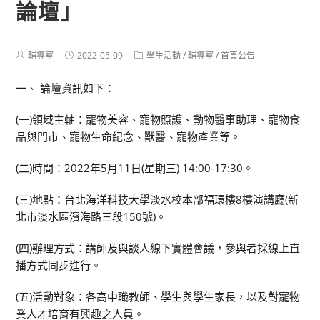
論壇」
Post
Post
Post
輔導室
2022-05-09
學生活動
/
輔導室
/
首頁公告
author:
published:
category:
一、 論壇資訊如下：
(一)領域主軸：寵物美容、寵物照護、動物醫事助理、寵物食
品與門市、寵物生命紀念、獸醫、寵物產業等。
(二)時間：2022年5月11日(星期三) 14:00-17:30。
(三)地點：台北海洋科技大學淡水校本部福環樓8樓演講廳(新
北市淡水區濱海路三段150號)。
(四)辦理方式：講師及與談人線下實體會議，參與者採線上直
播方式同步進行。
(五)活動對象：各高中職教師、學生與學生家長，以及對寵物
業人才培育有興趣之人員。