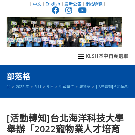
跳
｜
中文
｜
English
｜
最新公告
｜
網站導覽
｜
轉
至
主
要
內
容
KLSH基中首頁選單
部落格
>
2022 年
>
5 月
>
9 日
>
行政單位
>
輔導室
>
[活動轉知]台北海洋科
[活動轉知]台北海洋科技大學
舉辦「2022寵物業人才培育