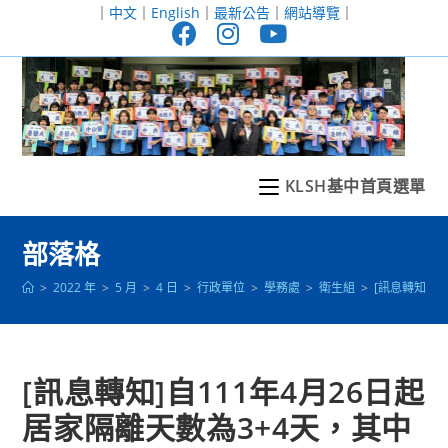
跳
｜
中文
｜
English
｜
最新公告
｜
網站導覽
｜
轉
至
主
要
內
容
KLSH基中首頁選單
部落格
>
2022 年
>
5 月
>
4 日
>
行政單位
>
學務處
>
衛生組
>
[訊息轉知]
[訊息轉知]自111年4月26日起
居家隔離天數為3+4天，其中