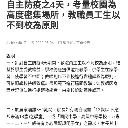
自主防疫之4天，考量校園為
高度密集場所，教職員工生以
不到校為原則
Post
Post
Post
klshkl017
2022-05-04
衛生組
/
首頁公告
author:
published:
category:
說明：
一、針對自主防疫4天期間，教職員工生以不到校為原則，惟
基於學生受教權益，學校仍應提供遠距教學，供學生在家學
習，使學習不中斷；教師則以不到校進行實體課程為原則，
可依照學校持續營運計畫規範下進行遠距教學；如教師因身
體狀況無法進行遠距教學者，由學校協助彈性處理。
二、於居家隔離3+4期間，家長如有親自照顧「12歲以下(意
即未滿13歲)之學童」，或「國民中學、高級中等學校、五專
一、二、三年級持有身心障礙證明子女」之需求，家長其中