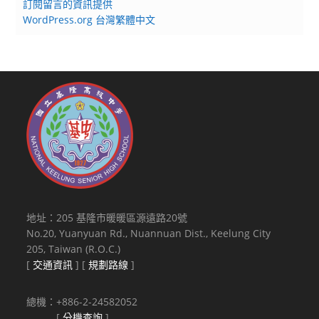
訂閱留言的資訊提供
WordPress.org 台灣繁體中文
地址：205 基隆市暖暖區源遠路20號
No.20, Yuanyuan Rd., Nuannuan Dist., Keelung City
205, Taiwan (R.O.C.)
[
交通資訊
] [
規劃路線
]
總機：+886-2-24582052
[
分機查詢
]