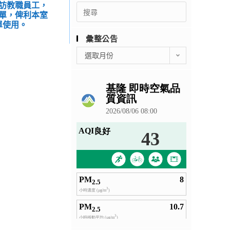
訪教職員工，
Search
單，俾利本室
for:
單使用。
彙整公告
彙
選取月份
整
公
告