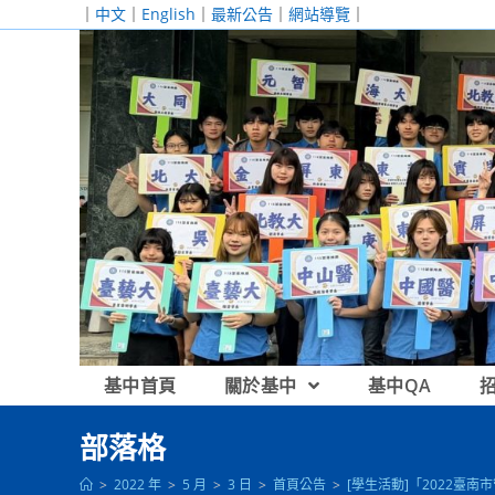
跳
｜
中文
｜
English
｜
最新公告
｜
網站導覽
｜
轉
至
主
要
內
容
基中首頁
關於基中
基中QA
部落格
>
2022 年
>
5 月
>
3 日
>
首頁公告
>
[學生活動]「2022臺