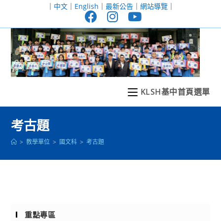
跳
｜
中文
｜
English
｜
最新公告
｜
網站導覽
｜
轉
至
主
要
內
容
KLSH基中首頁選單
考古題
>
教學單位
>
國文科
>
考古題
重點專區