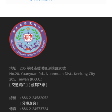
地址：205 基隆市暖暖區源遠路20號
No.20, Yuanyuan Rd., Nuannuan Dist., Keelung City
205, Taiwan (R.O.C.)
[
交通資訊
] [
規劃路線
]
總機：+886-2-24582052
[
分機查詢
]
傳真：+886-2-24573724