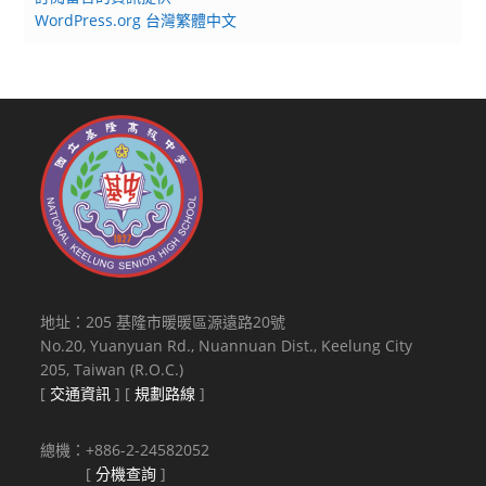
WordPress.org 台灣繁體中文
地址：205 基隆市暖暖區源遠路20號
No.20, Yuanyuan Rd., Nuannuan Dist., Keelung City
205, Taiwan (R.O.C.)
[
交通資訊
] [
規劃路線
]
總機：+886-2-24582052
[
分機查詢
]