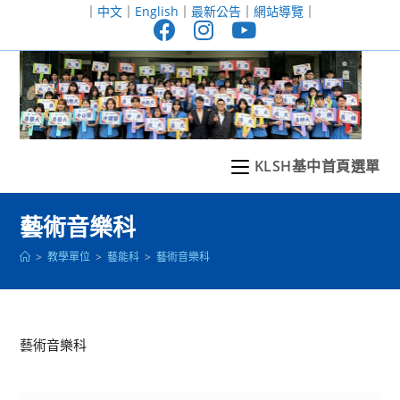
跳
｜
中文
｜
English
｜
最新公告
｜
網站導覽
｜
轉
至
主
要
內
容
KLSH基中首頁選單
藝術音樂科
>
教學單位
>
藝能科
>
藝術音樂科
藝術音樂科