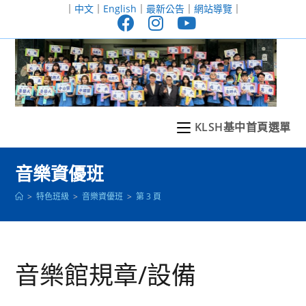
跳
｜
中文
｜
English
｜
最新公告
｜
網站導覽
｜
轉
至
主
要
內
容
KLSH基中首頁選單
音樂資優班
>
特色班級
>
音樂資優班
>
第 3 頁
音樂館規章/設備