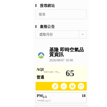
搜尋網站
Search
for:
彙整公告
彙
選取月份
整
公
告