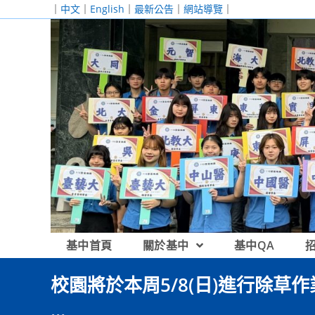
跳
｜
中文
｜
English
｜
最新公告
｜
網站導覽
｜
轉
至
主
要
內
容
基中首頁
關於基中
基中QA
校園將於本周5/8(日)進行除
…