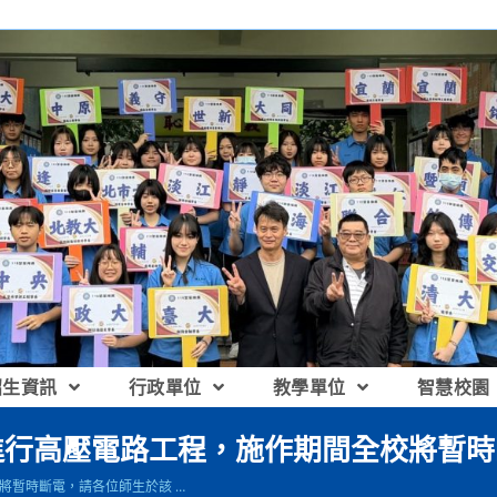
招生資訊
行政單位
教學單位
智慧校園
11:00進行高壓電路工程，施作期間全校將
全校將暫時斷電，請各位師生於該 …