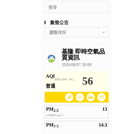
Search
for:
彙整公告
彙
選取月份
整
公
告