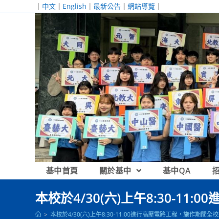
跳
｜
中文
｜
English
｜
最新公告
｜
網站導覽
｜
轉
至
主
要
內
容
基中首頁
關於基中
基中QA
本校於4/30(六)上午8:30-
>
本校於4/30(六)上午8:30-11:00進行高壓電路工程，施作期間