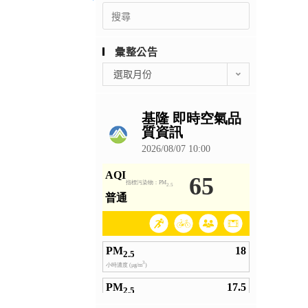
Search
for:
彙整公告
彙
選取月份
整
公
告