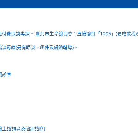
)免付費協談專線。
臺北市生命線協會：直接撥打「1995」(要救救我
協談專線(另有晤談、函件及網路輔導)。
門診表
線上諮詢以及個別諮商)