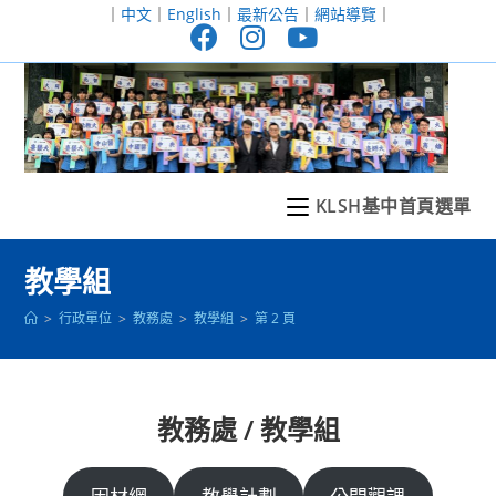
跳
｜
中文
｜
English
｜
最新公告
｜
網站導覽
｜
轉
至
主
要
內
容
KLSH基中首頁選單
教學組
>
行政單位
>
教務處
>
教學組
>
第 2 頁
教務處 / 教學組