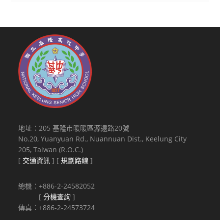
地址：205 基隆市暖暖區源遠路20號
No.20, Yuanyuan Rd., Nuannuan Dist., Keelung City
205, Taiwan (R.O.C.)
[
交通資訊
] [
規劃路線
]
總機：+886-2-24582052
[
分機查詢
]
傳真：+886-2-24573724