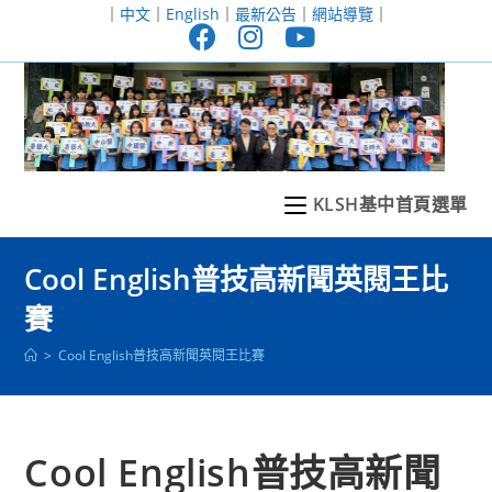
跳
｜
中文
｜
English
｜
最新公告
｜
網站導覽
｜
轉
至
主
要
內
容
KLSH基中首頁選單
Cool English普技高新聞英閱王比
賽
>
Cool English普技高新聞英閱王比賽
Cool English普技高新聞