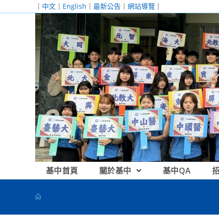
跳
｜
中文
｜
English
｜
最新公告
｜
網站導覽
｜
轉
至
主
要
內
容
基中首頁
關於基中
基中QA