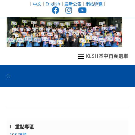
跳
｜
中文
｜
English
｜
最新公告
｜
網站導覽
｜
轉
至
主
要
內
容
KLSH基中首頁選單
重點專區
108 課綱