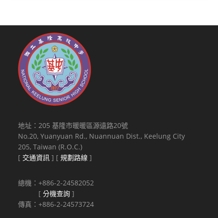
地址：205 基隆市暖暖區源遠路20號
No.20, Yuanyuan Rd., Nuannuan Dist., Keelung City
205, Taiwan (R.O.C.)
[
交通資訊
] [
規劃路線
]
總機：+886-2-24582052
[
分機查詢
]
傳真：+886-2-24573724