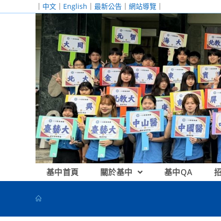
跳
｜
中文
｜
English
｜
最新公告
｜
網站導覽
｜
轉
至
主
要
內
容
基中首頁
關於基中
基中QA