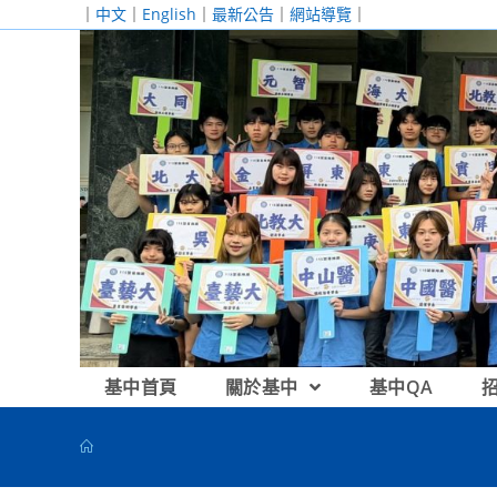
跳
｜
中文
｜
English
｜
最新公告
｜
網站導覽
｜
轉
至
主
要
內
容
基中首頁
關於基中
基中QA