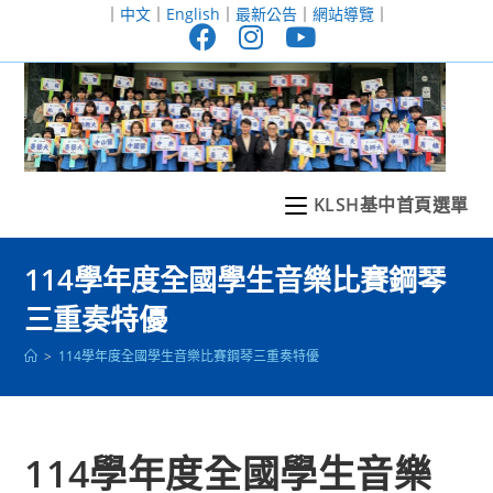
跳
｜
中文
｜
English
｜
最新公告
｜
網站導覽
｜
轉
至
主
要
內
容
KLSH基中首頁選單
114學年度全國學生音樂比賽鋼琴
三重奏特優
>
114學年度全國學生音樂比賽鋼琴三重奏特優
114學年度全國學生音樂