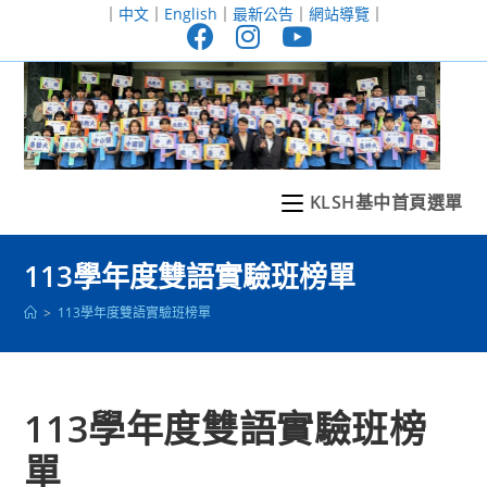
跳
｜
中文
｜
English
｜
最新公告
｜
網站導覽
｜
轉
至
主
要
內
容
KLSH基中首頁選單
113學年度雙語實驗班榜單
>
113學年度雙語實驗班榜單
113學年度雙語實驗班榜
單