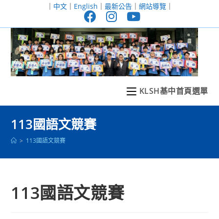
跳
｜
中文
｜
English
｜
最新公告
｜
網站導覽
｜
轉
至
主
要
內
容
KLSH基中首頁選單
113國語文競賽
>
113國語文競賽
113國語文競賽