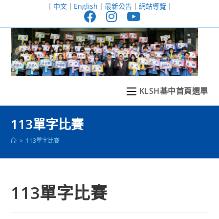
跳
｜
中文
｜
English
｜
最新公告
｜
網站導覽
｜
轉
至
主
要
內
容
KLSH基中首頁選單
113單字比賽
>
113單字比賽
113單字比賽