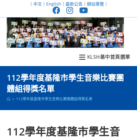
跳
｜
中文
｜
English
｜
最新公告
｜
網站導覽
｜
轉
至
主
要
內
容
KLSH基中首頁選單
112學年度基隆市學生音樂比賽團
體組得獎名單
>
112學年度基隆市學生音樂比賽團體組得獎名單
112學年度基隆市學生音