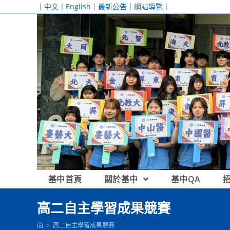
跳
｜
中文
｜
English
｜
最新公告
｜
網站導覽
｜
轉
至
主
要
內
容
基中首頁
關於基中
基中QA
高二自主學習成果競賽
>
高二自主學習成果競賽