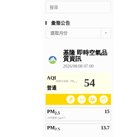
Search
for:
彙整公告
彙
選取月份
整
公
告