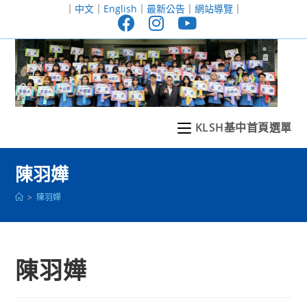
跳
｜
中文
｜
English
｜
最新公告
｜
網站導覽
｜
轉
至
主
要
內
容
KLSH基中首頁選單
陳羽嬅
>
陳羽嬅
陳羽嬅