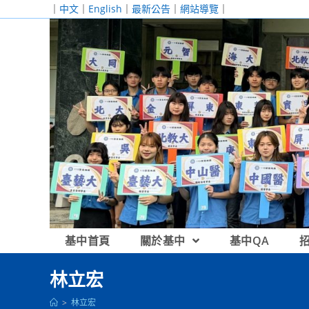
跳
｜
中文
｜
English
｜
最新公告
｜
網站導覽
｜
轉
至
主
要
內
容
基中首頁
關於基中
基中QA
林立宏
>
林立宏