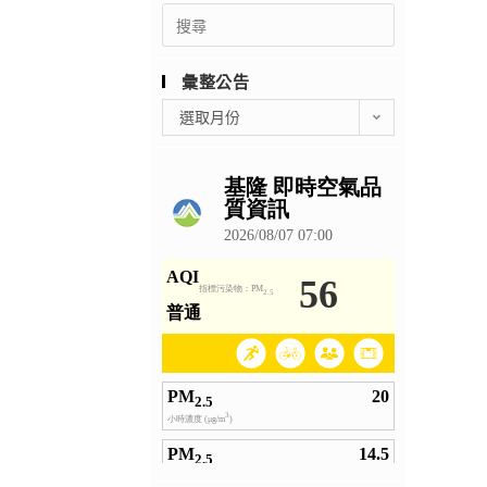
Search
for:
彙整公告
彙
選取月份
整
公
告